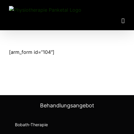
Zum
Inhalt
springen
[arm_form id=“104″]
Behandlungsangebot
Bobath-Therapie