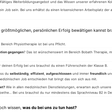
lfältiges Weiterbildungsangebot und das Wissen unserer erfahrenen Ko
ein Job sein. Bei uns erhältst du einen krisensicheren Arbeitsplatz der
größtmöglichen, persönlichen Erfolg bewältigen kannst bra
ereich Physiotherapie ist bei uns Pflicht.
kation gegangen
? Das ist wünschenswert im Bereich Bobath Therapie, 
r deinen Erfolg bei uns brauchst du einen Führerschein der Klasse B.
ass du
selbständig
,
effizient
,
aufgeschlossen
und immer
freundlich
un
edizinischen Job entschieden hat bringt das von sich aus mit.
tet?
Wie in allen medizinischen Dienstleistungen, erwarten auch unser
Goethe… Bei uns brauchst du nur mindestens das Sprachniveau B2 in De
noch wissen,
was du bei uns zu tun hast?